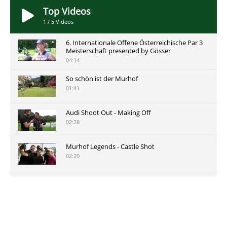
Top Videos
1
/
5
Videos
6. Internationale Offene Österreichische Par 3
Meisterschaft presented by Gösser
04:14
So schön ist der Murhof
01:41
Audi Shoot Out - Making Off
02:28
Murhof Legends - Castle Shot
02:20
Murhof Legends 2019 - Highlights der Staysure
Tour am Murhof
02:48