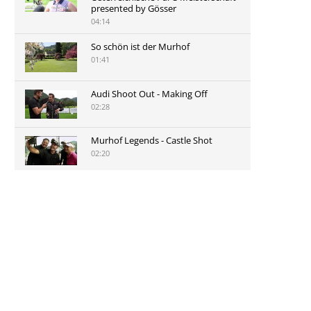
presented by Gösser
04:14
So schön ist der Murhof
01:41
Audi Shoot Out - Making Off
02:28
Murhof Legends - Castle Shot
02:20
Murhof Legends 2019 - Highlights
der Staysure Tour am Murhof
02:48