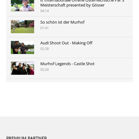
Meisterschaft presented by Gösser
04:14
So schön ist der Murhof
01:41
Audi Shoot Out - Making Off
02:28
Murhof Legends - Castle Shot
02:20
Murhof Legends 2019 - Highlights der Staysure
Tour am Murhof
02:48
PREMIUM PARTNER